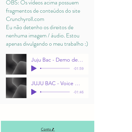
OBS: Os vídeos acima possuem
fragmentos de conteúdos do site
Crunchyroll.com
Eu não detenho os direitos de
nenhuma imagem / áudio. Estou
apenas divulgando o meu trabalho :)
Juju Bac - Demo de voz DUBLAGEM
-01:59
JUJU BAC - Voice Demo ENGLISH
-01:46
Canto🎵