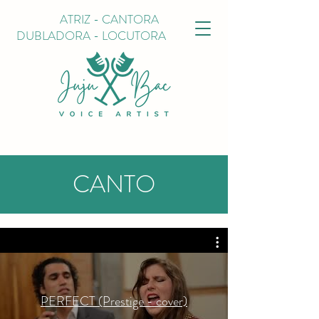
ATRIZ - CANTORA
DUBLADORA -
LOCUTORA
CANTO
PERFECT (Prestige - cover)