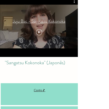
Juju Bac - Sangatsu Kokonoka
"Sangatsu Kokonoka" (Japonês)
Canto🎵